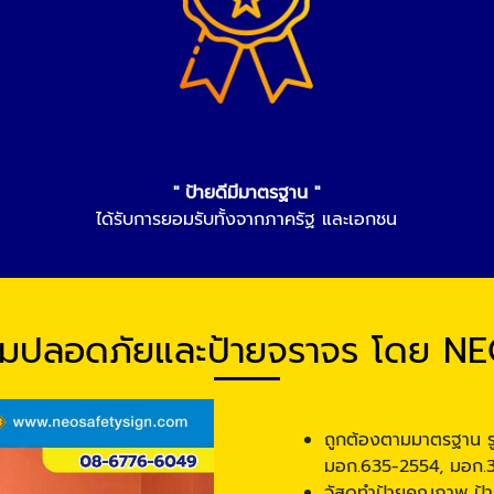
" ป้ายดีมีมาตรฐาน "
ได้รับการยอมรับทั้งจากภาครัฐ และเอกชน
ามปลอดภัยและป้ายจราจร โดย N
ถูกต้องตามมาตรฐาน ร
มอก.635-2554, มอก.
วัสดุทำป้ายคุณภาพ ป้า