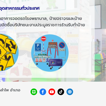
อุตสาหกรรมทั่วประเทศ
รถอาคารจอดรถโรงพยาบาล, ป้ายจราจรและป้าย
จัดซื้อบริษัทชนะงานประมูลราชการร้านรับทำป้าย
บลลำโพ อำเภอ