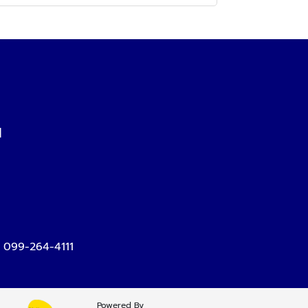
N
,
099-264-4111
Powered By