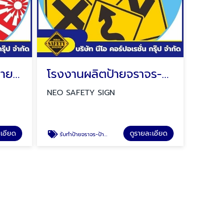
จำหน่ายป้ายเครื่องหมายอุปกรณ์เกี่ยวกับอัคคีภัย
โรงงานผลิตป้ายจราจร-ป้ายเตือน
NEO SAFETY SIGN
ะเอียด
ดูรายละเอียด
รับทำป้ายจราจร-ป้ายเตือน