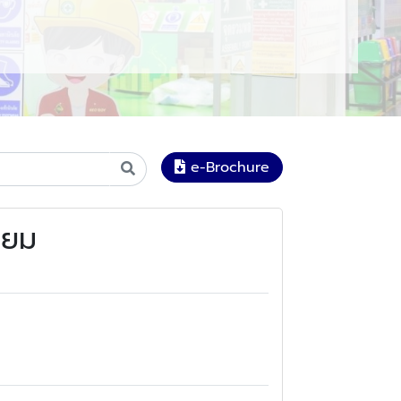
e-Brochure
่ยม