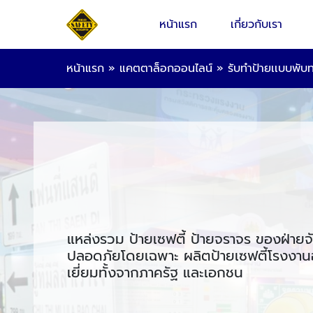
หน้าแรก
เกี่ยวกับเรา
หน้าแรก
»
แคตตาล็อกออนไลน์
»
รับทำป้ายเเบบพับ
แหล่งรวม ป้ายเซฟตี้ ป้ายจราจร ของฝ่ายจ
ปลอดภัยโดยเฉพาะ ผลิตป้ายเซฟตี้โรงงานอ
เยี่ยมทั้งจากภาครัฐ และเอกชน