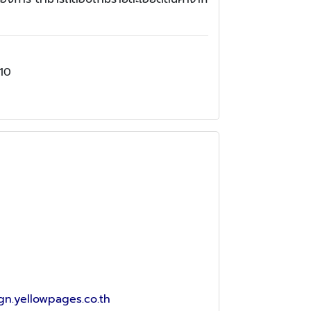
110
gn.yellowpages.co.th